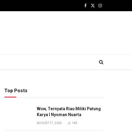
Facebook
X
Instagram
(Twitter)
Top Posts
Wow, Ternyata Riau Miliki Patung
Karya I Nyoman Nuarta
AUGUST 17, 2024
149