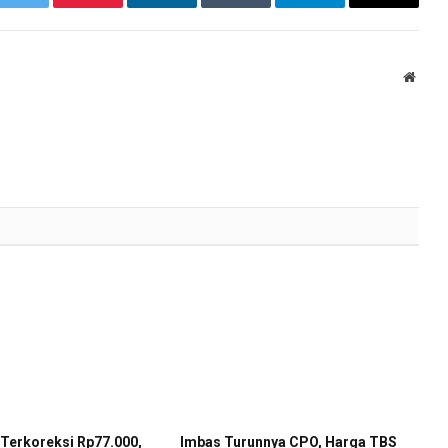
k
Twitter
Pinterest
LinkedIn
Tumblr
Telegram
Email
Websi
Terkoreksi Rp77.000,
Imbas Turunnya CPO, Harga TBS