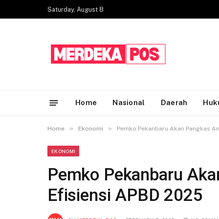
Saturday, August 8
Home
Nasional
Daerah
Huk
»
»
Home
Ekonomi
Pemko Pekanbaru Akan Pangkas Ang
EKONOMI
Pemko Pekanbaru Akan
Efisiensi APBD 2025