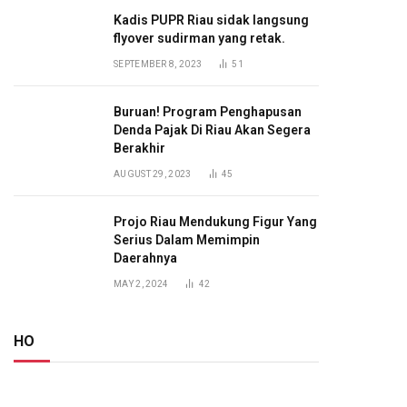
Kadis PUPR Riau sidak langsung
flyover sudirman yang retak.
SEPTEMBER 8, 2023
51
Buruan! Program Penghapusan
Denda Pajak Di Riau Akan Segera
Berakhir
AUGUST 29, 2023
45
Projo Riau Mendukung Figur Yang
Serius Dalam Memimpin
Daerahnya
MAY 2, 2024
42
HO