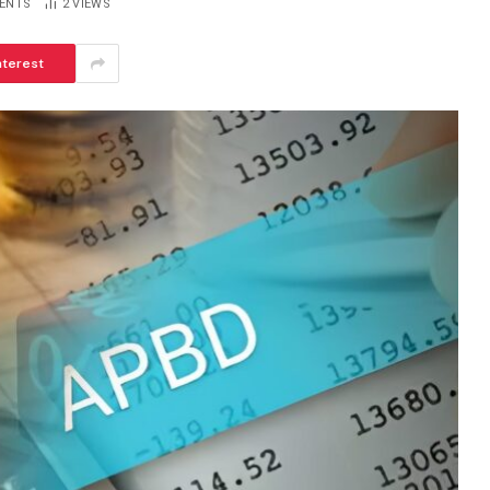
ENTS
2
VIEWS
nterest