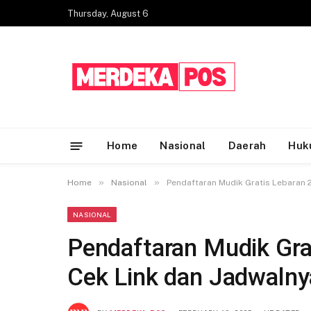
Thursday, August 6
Home
Nasional
Daerah
Huk
»
»
Home
Nasional
Pendaftaran Mudik Gratis Lebaran 
NASIONAL
Pendaftaran Mudik Gra
Cek Link dan Jadwalny