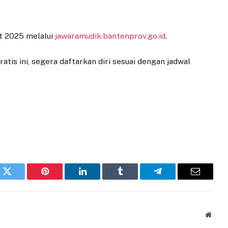
t 2025 melalui
jawaramudik.bantenprov.go.id
.
tis ini, segera daftarkan diri sesuai dengan jadwal
k
Twitter
Pinterest
LinkedIn
Tumblr
Telegram
Email
Websi