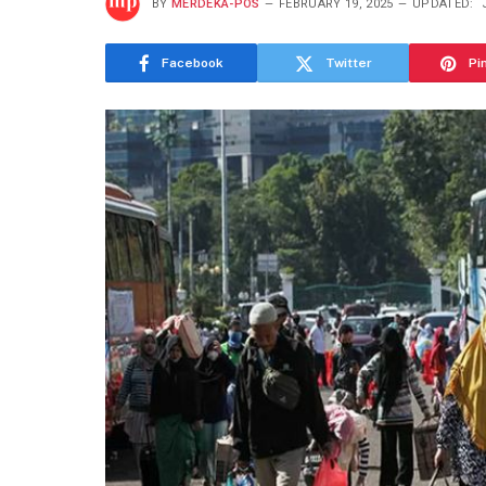
BY
MERDEKA-POS
FEBRUARY 19, 2025
UPDATED:
Facebook
Twitter
Pi