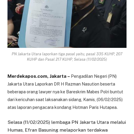
PN Jakarta Utara laporkan tiga pasal yaitu, pasal 335 KUHP, 207
KUHP dan Pasal 217 KUHP, Selasa (11/02/2025)
Merdekapos.com, Jakarta –
Pengadilan Negeri (PN)
Jakarta Utara Laporkan DR H Razman Nasution beserta
beberapa orang lawyer nya ke Bareskrim Mabes Polri buntut
dari kericuhan saat laksanakan sidang, Kamis, (06/02/2025)
atas laporan pengacara kondang Hotman Paris Hutapea.
Selasa (11/02/2025) lembaga PN Jakarta Utara melalui
Humas, Efran Basuning melaporkan terdakwa