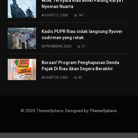
Wow, Ternyata Riau Miliki Patung Karya I
Nyoman Nuarta
AUGUST 17, 2024
147
Kadis PUPR Riau sidak langsung flyover
sudirman yang retak.
SEPTEMBER 8, 2023
51
Buruan! Program Penghapusan Denda
Pajak Di Riau Akan Segera Berakhir
AUGUST 29, 2023
45
© 2026 ThemeSphere. Designed by
ThemeSphere
.