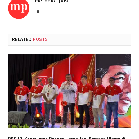
merdeka-pos
Website
RELATED
POSTS