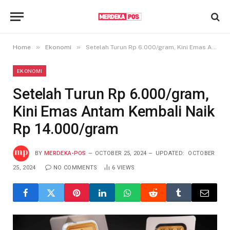
»
»
Home
Ekonomi
Setelah Turun Rp 6.000/gram, Kini Emas Antam Kembali Naik Rp 14.000/gram
EKONOMI
Setelah Turun Rp 6.000/gram,
Kini Emas Antam Kembali Naik
Rp 14.000/gram
BY
MERDEKA-POS
OCTOBER 25, 2024
UPDATED:
OCTOBER
25, 2024
NO COMMENTS
6
VIEWS