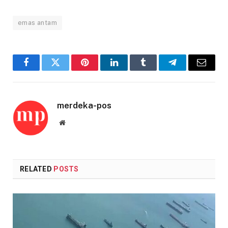
emas antam
Facebook
Twitter
Pinterest
LinkedIn
Tumblr
Telegram
Email
merdeka-pos
Website
RELATED
POSTS