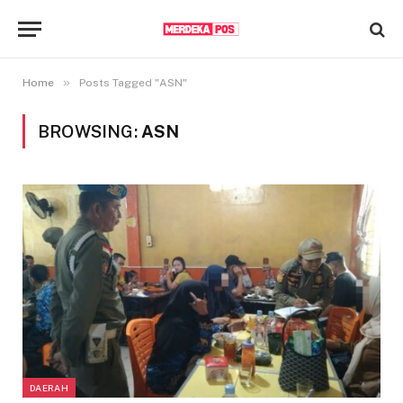
»
Home
Posts Tagged "ASN"
BROWSING:
ASN
DAERAH