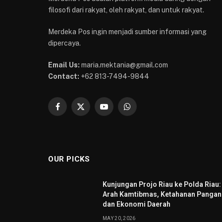
filosofi dari rakyat, oleh rakyat, dan untuk rakyat.
Merdeka Pos ingin menjadi sumber informasi yang
dipercaya.
Email Us:
maria.mektania@gmail.com
Contact:
+62 813-7494-9844
Facebook
X
YouTube
WhatsApp
(Twitter)
OUR PICKS
Kunjungan Projo Riau ke Polda Riau:
Arah Kamtibmas, Ketahanan Pangan
dan Ekonomi Daerah
MAY 20, 2026