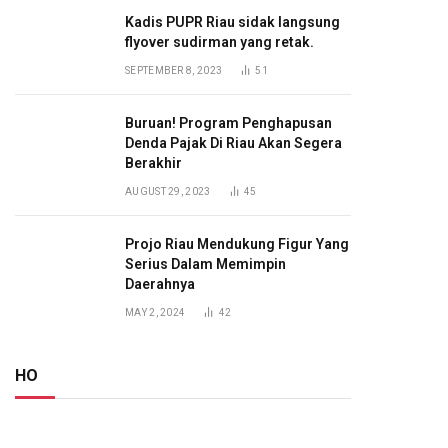
Kadis PUPR Riau sidak langsung
flyover sudirman yang retak.
SEPTEMBER 8, 2023
51
Buruan! Program Penghapusan
Denda Pajak Di Riau Akan Segera
Berakhir
AUGUST 29, 2023
45
Projo Riau Mendukung Figur Yang
Serius Dalam Memimpin
Daerahnya
MAY 2, 2024
42
HO