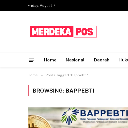
Friday, August 7
Home
Nasional
Daerah
Huk
»
Home
Posts Tagged "Bappebti"
BROWSING:
BAPPEBTI