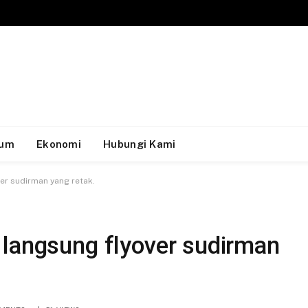
um
Ekonomi
Hubungi Kami
er sudirman yang retak.
 langsung flyover sudirman