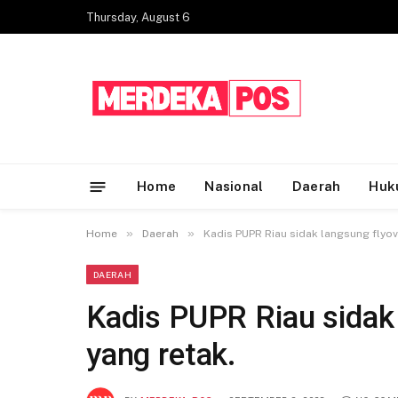
Thursday, August 6
Home
Nasional
Daerah
Huk
»
»
Home
Daerah
Kadis PUPR Riau sidak langsung flyov
DAERAH
Kadis PUPR Riau sidak
yang retak.