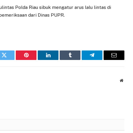
lintas Polda Riau sibuk mengatur arus lalu lintas di
 pemeriksaan dari Dinas PUPR.
k
Twitter
Pinterest
LinkedIn
Tumblr
Telegram
Email
Websi