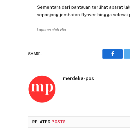
Sementara dari pantauan terlihat aparat lalu
sepanjang jembatan flyover hingga selesai
Laporan oleh Nia
SHARE.
Faceboo
merdeka-pos
RELATED
POSTS