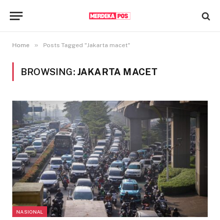
»
Home
Posts Tagged "Jakarta macet"
BROWSING:
JAKARTA MACET
NASIONAL