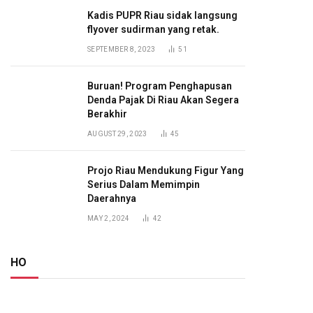
Kadis PUPR Riau sidak langsung
flyover sudirman yang retak.
SEPTEMBER 8, 2023
51
Buruan! Program Penghapusan
Denda Pajak Di Riau Akan Segera
Berakhir
AUGUST 29, 2023
45
Projo Riau Mendukung Figur Yang
Serius Dalam Memimpin
Daerahnya
MAY 2, 2024
42
HO