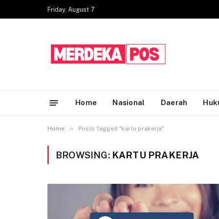
Friday, August 7
Home
Nasional
Daerah
Huk
»
Home
Posts Tagged "kartu prakerja"
BROWSING:
KARTU PRAKERJA