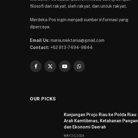
filosofi dari rakyat, oleh rakyat, dan untuk rakyat.
Merdeka Pos ingin menjadi sumber informasi yang
dipercaya.
Email Us:
maria.mektania@gmail.com
Contact:
+62 813-7494-9844
Facebook
X
YouTube
WhatsApp
(Twitter)
OUR PICKS
Kunjungan Projo Riau ke Polda Riau:
Arah Kamtibmas, Ketahanan Pangan
dan Ekonomi Daerah
MAY 20, 2026