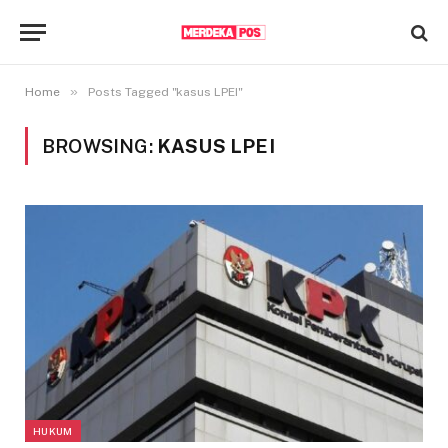
»
Home
Posts Tagged "kasus LPEI"
BROWSING:
KASUS LPEI
HUKUM