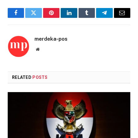
Facebook
Twitter
Pinterest
LinkedIn
Tumblr
Telegram
Email
merdeka-pos
Website
RELATED
POSTS