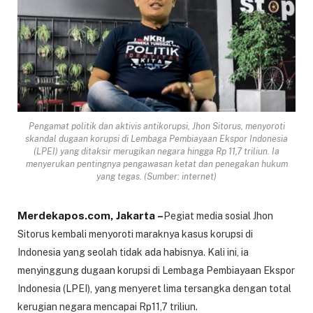
Pengamat politik dan aktivis antikorupsi, Jhon Sitorus, menyoroti
skandal dugaan korupsi di Lembaga Pembiayaan Ekspor Indonesia
(LPEI) yang ditaksir merugikan negara hingga Rp 11,7 triliun. Ia
menyerukan pentingnya pengawasan ketat dan penegakan hukum
yang tegas. (Sumber: internet)
Merdekapos.com, Jakarta –
Pegiat media sosial Jhon
Sitorus kembali menyoroti maraknya kasus korupsi di
Indonesia yang seolah tidak ada habisnya. Kali ini, ia
menyinggung dugaan korupsi di Lembaga Pembiayaan Ekspor
Indonesia (LPEI), yang menyeret lima tersangka dengan total
kerugian negara mencapai Rp11,7 triliun.