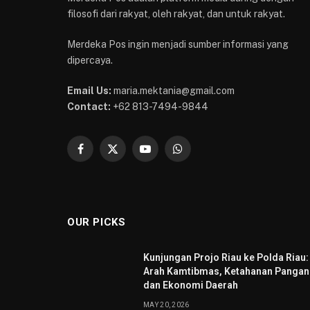
filosofi dari rakyat, oleh rakyat, dan untuk rakyat.
Merdeka Pos ingin menjadi sumber informasi yang
dipercaya.
Email Us:
maria.mektania@gmail.com
Contact:
+62 813-7494-9844
Facebook
X
YouTube
WhatsApp
(Twitter)
OUR PICKS
Kunjungan Projo Riau ke Polda Riau:
Arah Kamtibmas, Ketahanan Pangan
dan Ekonomi Daerah
MAY 20, 2026