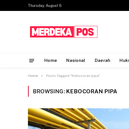
Thursday, August 6
Home
Nasional
Daerah
Huk
»
Home
Posts Tagged "Kebocoran pipa"
BROWSING:
KEBOCORAN PIPA