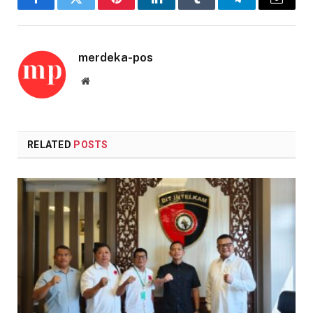
Facebook
Twitter
Pinterest
LinkedIn
Tumblr
Telegram
Email
merdeka-pos
Website
RELATED
POSTS