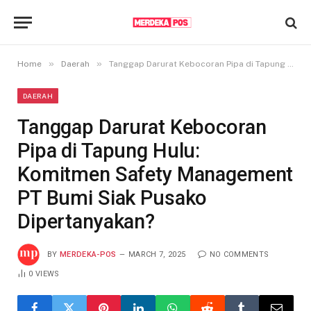
»
»
Home
Daerah
Tanggap Darurat Kebocoran Pipa di Tapung Hulu: Komitmen Safety Management PT Bumi Siak Pusako Dipertanyakan?
DAERAH
Tanggap Darurat Kebocoran
Pipa di Tapung Hulu:
Komitmen Safety Management
PT Bumi Siak Pusako
Dipertanyakan?
BY
MERDEKA-POS
MARCH 7, 2025
NO COMMENTS
0
VIEWS