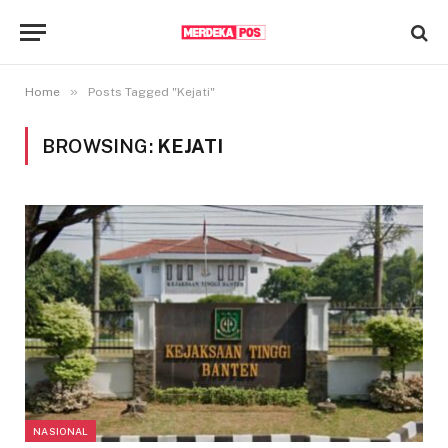
»
Home
Posts Tagged "Kejati"
BROWSING:
KEJATI
NASIONAL