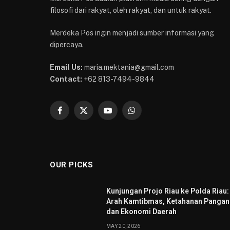
filosofi dari rakyat, oleh rakyat, dan untuk rakyat.
Merdeka Pos ingin menjadi sumber informasi yang
dipercaya.
Email Us:
maria.mektania@gmail.com
Contact:
+62 813-7494-9844
Facebook
X
YouTube
WhatsApp
(Twitter)
OUR PICKS
Kunjungan Projo Riau ke Polda Riau:
Arah Kamtibmas, Ketahanan Pangan
dan Ekonomi Daerah
MAY 20, 2026