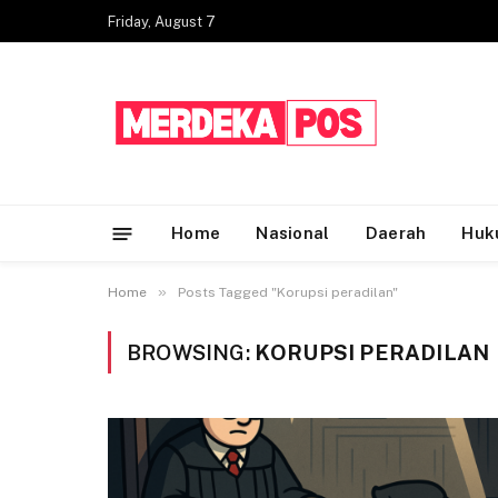
Friday, August 7
Home
Nasional
Daerah
Huk
»
Home
Posts Tagged "Korupsi peradilan"
BROWSING:
KORUPSI PERADILAN