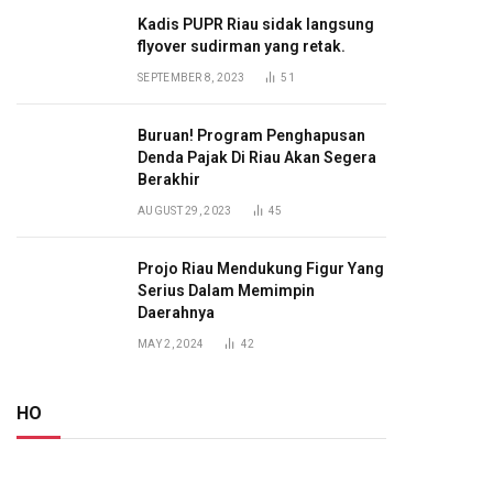
Kadis PUPR Riau sidak langsung
flyover sudirman yang retak.
SEPTEMBER 8, 2023
51
Buruan! Program Penghapusan
Denda Pajak Di Riau Akan Segera
Berakhir
AUGUST 29, 2023
45
Projo Riau Mendukung Figur Yang
Serius Dalam Memimpin
Daerahnya
MAY 2, 2024
42
HO