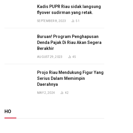
Kadis PUPR Riau sidak langsung
flyover sudirman yang retak.
SEPTEMBER 8, 2023
51
Buruan! Program Penghapusan
Denda Pajak Di Riau Akan Segera
Berakhir
AUGUST 29, 2023
45
Projo Riau Mendukung Figur Yang
Serius Dalam Memimpin
Daerahnya
MAY 2, 2024
42
HO