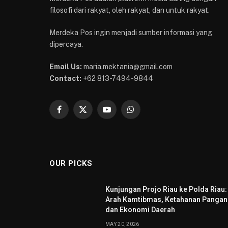
filosofi dari rakyat, oleh rakyat, dan untuk rakyat.
Merdeka Pos ingin menjadi sumber informasi yang
dipercaya.
Email Us:
maria.mektania@gmail.com
Contact:
+62 813-7494-9844
Facebook
X
YouTube
WhatsApp
(Twitter)
OUR PICKS
Kunjungan Projo Riau ke Polda Riau:
Arah Kamtibmas, Ketahanan Pangan
dan Ekonomi Daerah
MAY 20, 2026