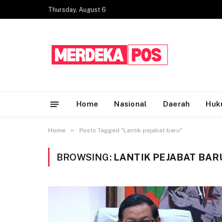
Thursday, August 6
Home
Nasional
Daerah
Huk
»
Home
Posts Tagged "Lantik pejabat baru"
BROWSING:
LANTIK PEJABAT BAR