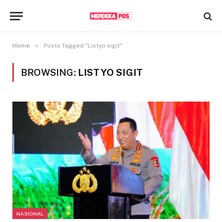
»
Home
Posts Tagged "Listyo sigit"
BROWSING:
LISTYO SIGIT
NASIONAL