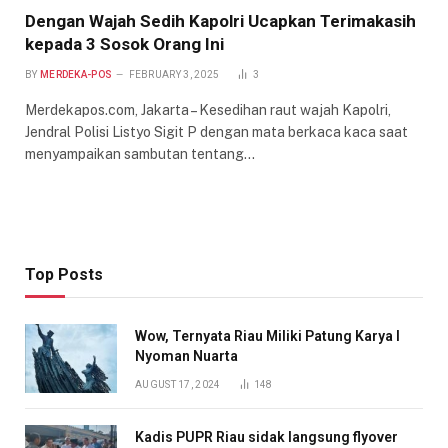
Dengan Wajah Sedih Kapolri Ucapkan Terimakasih
kepada 3 Sosok Orang Ini
BY
MERDEKA-POS
FEBRUARY 3, 2025
3
Merdekapos.com, Jakarta – Kesedihan raut wajah Kapolri,
Jendral Polisi Listyo Sigit P dengan mata berkaca kaca saat
menyampaikan sambutan tentang…
Top Posts
Wow, Ternyata Riau Miliki Patung Karya I
Nyoman Nuarta
AUGUST 17, 2024
148
Kadis PUPR Riau sidak langsung flyover