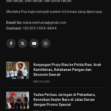
dari rakyat, oleh rakyat, dan untuk rakyat.
Merdeka Pos ingin menjadi sumber informasi yang dipercaya.
Email Us:
maria.mektania@gmail.com
Contact:
+62 813-7494-9844
Facebook
X
YouTube
WhatsApp
(Twitter)
Kunjungan Projo Riau ke Polda Riau: Arah
Kamtibmas, Ketahanan Pangan dan
Ekonomi Daerah
MAY 20, 2026
Yadea Perluas Jaringan di Pekanbaru,
Resmikan Dealer Baru di Jalan Durian
dengan Promo Spesial