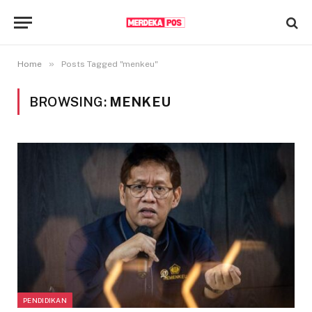
»
Home
Posts Tagged "menkeu"
BROWSING:
MENKEU
PENDIDIKAN