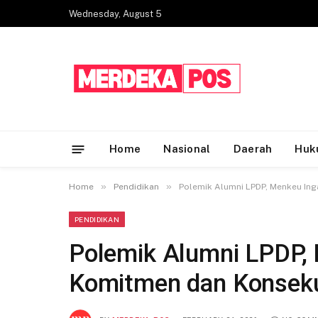
Wednesday, August 5
Home
Nasional
Daerah
Huk
»
»
Home
Pendidikan
Polemik Alumni LPDP, Menkeu In
PENDIDIKAN
Polemik Alumni LPDP,
Komitmen dan Konsek