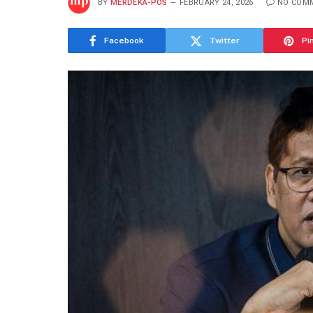
BY
MERDEKA-POS
FEBRUARY 24, 2026
NO COM
Facebook
Twitter
Pi