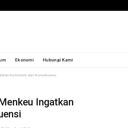
um
Ekonomi
Hubungi Kami
gatkan Komitmen dan Konsekuensi
 Menkeu Ingatkan
uensi