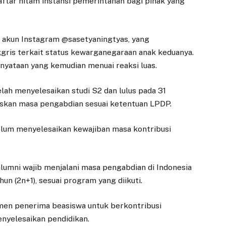
ftar hitam instansi pemerintahan bagi pihak yang
 akun Instagram @sasetyaningtyas, yang
gris terkait status kewarganegaraan anak keduanya.
nyataan yang kemudian menuai reaksi luas.
elah menyelesaikan studi S2 dan lulus pada 31
taskan masa pengabdian sesuai ketentuan LPDP.
lum menyelesaikan kewajiban masa kontribusi
lumni wajib menjalani masa pengabdian di Indonesia
un (2n+1), sesuai program yang diikuti.
men penerima beasiswa untuk berkontribusi
nyelesaikan pendidikan.