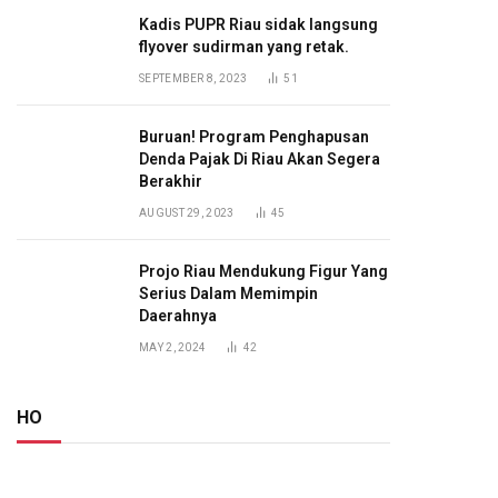
Kadis PUPR Riau sidak langsung
flyover sudirman yang retak.
SEPTEMBER 8, 2023
51
Buruan! Program Penghapusan
Denda Pajak Di Riau Akan Segera
Berakhir
AUGUST 29, 2023
45
Projo Riau Mendukung Figur Yang
Serius Dalam Memimpin
Daerahnya
MAY 2, 2024
42
HO