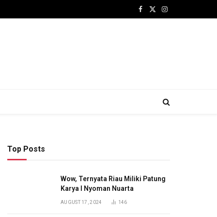
Facebook
X
Instagram
(Twitter)
Top Posts
Wow, Ternyata Riau Miliki Patung
Karya I Nyoman Nuarta
AUGUST 17, 2024
146