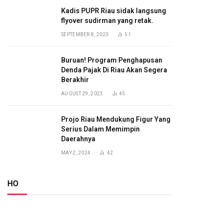
Kadis PUPR Riau sidak langsung
flyover sudirman yang retak.
SEPTEMBER 8, 2023
51
Buruan! Program Penghapusan
Denda Pajak Di Riau Akan Segera
Berakhir
AUGUST 29, 2023
45
Projo Riau Mendukung Figur Yang
Serius Dalam Memimpin
Daerahnya
MAY 2, 2024
42
HO