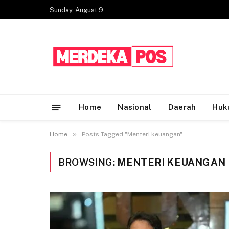
Sunday, August 9
Home
Nasional
Daerah
Huk
»
Home
Posts Tagged "Menteri keuangan"
BROWSING:
MENTERI KEUANGAN