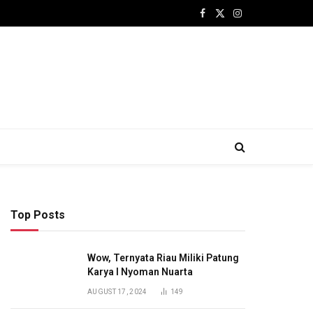
Facebook
X
Instagram
(Twitter)
Top Posts
Wow, Ternyata Riau Miliki Patung
Karya I Nyoman Nuarta
AUGUST 17, 2024
149