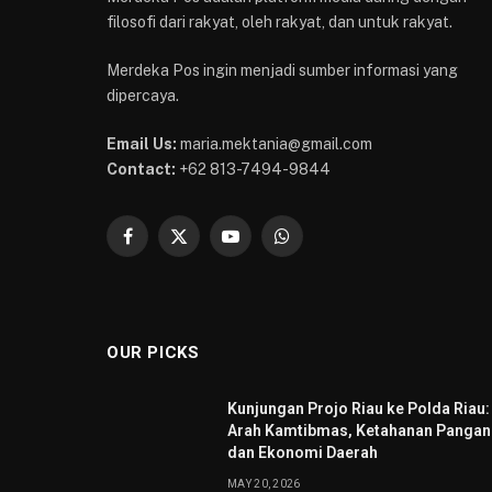
filosofi dari rakyat, oleh rakyat, dan untuk rakyat.
Merdeka Pos ingin menjadi sumber informasi yang
dipercaya.
Email Us:
maria.mektania@gmail.com
Contact:
+62 813-7494-9844
Facebook
X
YouTube
WhatsApp
(Twitter)
OUR PICKS
Kunjungan Projo Riau ke Polda Riau:
Arah Kamtibmas, Ketahanan Pangan
dan Ekonomi Daerah
MAY 20, 2026