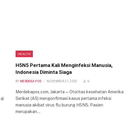
HEALTH
H5N5 Pertama Kali Menginfeksi Manusia,
Indonesia Diminta Siaga
BY
MERDEKA-POS
NOVEMBER 21, 2025
6
Merdekapos.com, Jakarta — Otoritas kesehatan Amerika
Serikat (AS) mengonfirmasi kasus pertama infeksi
di
manusia akibat virus flu burung H5N5. Pasien
merupakan…