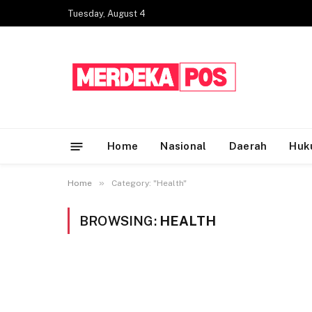
Tuesday, August 4
Home
Nasional
Daerah
Huk
»
Home
Category: "Health"
BROWSING:
HEALTH