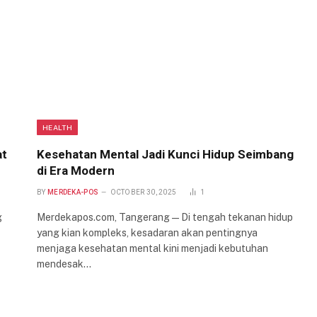
HEALTH
at
Kesehatan Mental Jadi Kunci Hidup Seimbang
di Era Modern
BY
MERDEKA-POS
OCTOBER 30, 2025
1
g
Merdekapos.com, Tangerang — Di tengah tekanan hidup
yang kian kompleks, kesadaran akan pentingnya
menjaga kesehatan mental kini menjadi kebutuhan
mendesak…