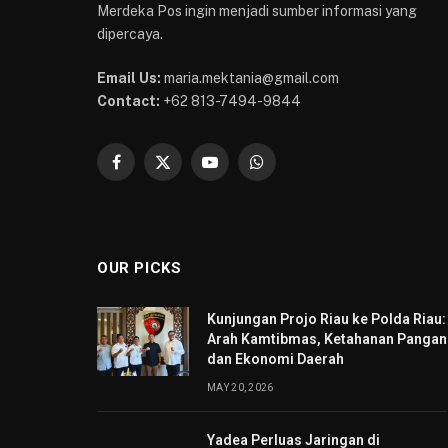
Merdeka Pos ingin menjadi sumber informasi yang
dipercaya.
Email Us:
maria.mektania@gmail.com
Contact:
+62 813-7494-9844
Facebook
X
YouTube
WhatsApp
(Twitter)
OUR PICKS
Kunjungan Projo Riau ke Polda Riau:
Arah Kamtibmas, Ketahanan Pangan
dan Ekonomi Daerah
MAY 20, 2026
Yadea Perluas Jaringan di