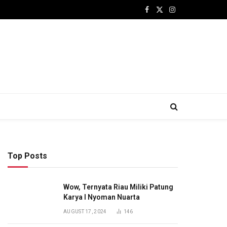
Facebook
X
Instagram
(Twitter)
Top Posts
Wow, Ternyata Riau Miliki Patung
Karya I Nyoman Nuarta
AUGUST 17, 2024
146