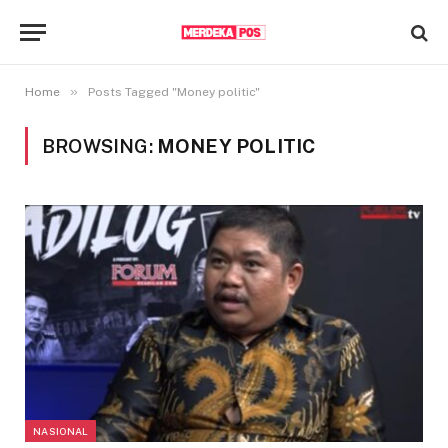
»
Home
Posts Tagged "Money politic"
BROWSING:
MONEY POLITIC
NASIONAL