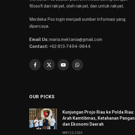
filosofi dari rakyat, oleh rakyat, dan untuk rakyat.
Merdeka Pos ingin menjadi sumber informasi yang
dipercaya.
Email Us:
maria.mektania@gmail.com
Contact:
+62 813-7494-9844
Facebook
X
YouTube
WhatsApp
(Twitter)
OUR PICKS
Kunjungan Projo Riau ke Polda Riau:
Arah Kamtibmas, Ketahanan Pangan
dan Ekonomi Daerah
MAY 20, 2026