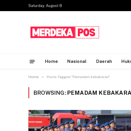
Saturday, August 8
Home
Nasional
Daerah
Huk
»
Home
Posts Tagged "Pemadam kebakaran"
BROWSING:
PEMADAM KEBAKAR