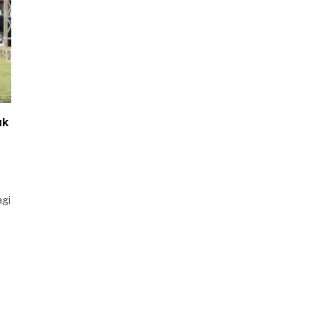
uk
agi