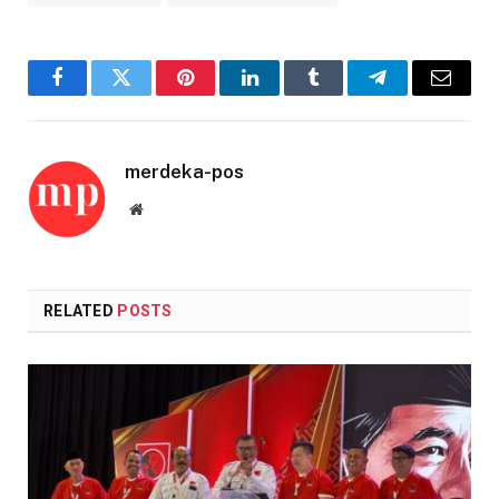
Facebook
Twitter
Pinterest
LinkedIn
Tumblr
Telegram
Email
merdeka-pos
Website
RELATED
POSTS