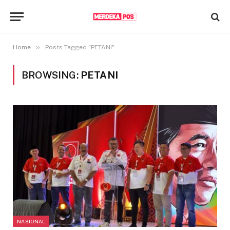
»
Home
Posts Tagged "PETANI"
BROWSING:
PETANI
NASIONAL