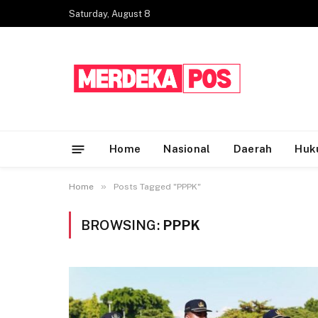
Saturday, August 8
Home
Nasional
Daerah
Huk
»
Home
Posts Tagged "PPPK"
BROWSING:
PPPK