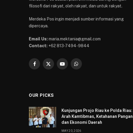
filosofi dari rakyat, oleh rakyat, dan untuk rakyat.
Merdeka Pos ingin menjadi sumber informasi yang
dipercaya.
Email Us:
maria.mektania@gmail.com
Contact:
+62 813-7494-9844
Facebook
X
YouTube
WhatsApp
(Twitter)
OUR PICKS
Kunjungan Projo Riau ke Polda Riau:
Arah Kamtibmas, Ketahanan Pangan
dan Ekonomi Daerah
MAY 20, 2026