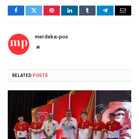
Facebook
Twitter
Pinterest
LinkedIn
Tumblr
Telegram
Email
merdeka-pos
Website
RELATED
POSTS