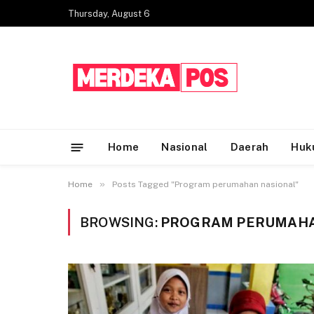
Thursday, August 6
Home
Nasional
Daerah
Huk
»
Home
Posts Tagged "Program perumahan nasional"
BROWSING:
PROGRAM PERUMAHA