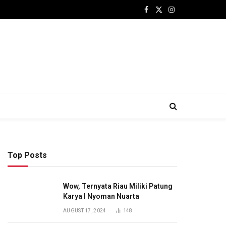
Facebook
X
Instagram
(Twitter)
Top Posts
Wow, Ternyata Riau Miliki Patung
Karya I Nyoman Nuarta
AUGUST 17, 2024
148