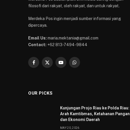
filosofi dari rakyat, oleh rakyat, dan untuk rakyat.
Merdeka Pos ingin menjadi sumber informasi yang
dipercaya.
Email Us:
maria.mektania@gmail.com
Contact:
+62 813-7494-9844
Facebook
X
YouTube
WhatsApp
(Twitter)
OUR PICKS
Kunjungan Projo Riau ke Polda Riau:
Arah Kamtibmas, Ketahanan Pangan
dan Ekonomi Daerah
MAY 20, 2026