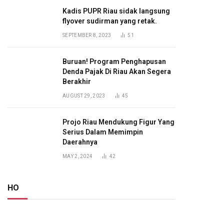
Kadis PUPR Riau sidak langsung
flyover sudirman yang retak.
SEPTEMBER 8, 2023
51
Buruan! Program Penghapusan
Denda Pajak Di Riau Akan Segera
Berakhir
AUGUST 29, 2023
45
Projo Riau Mendukung Figur Yang
Serius Dalam Memimpin
Daerahnya
MAY 2, 2024
42
HO