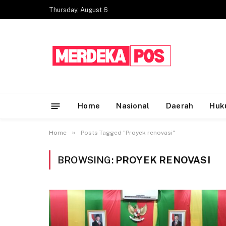
Thursday, August 6
Home
Nasional
Daerah
Huk
»
Home
Posts Tagged "Proyek renovasi"
BROWSING:
PROYEK RENOVASI