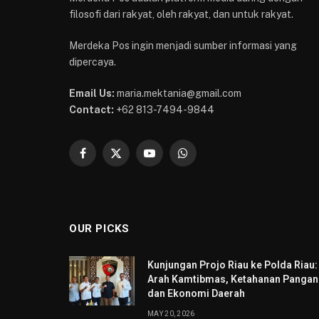
filosofi dari rakyat, oleh rakyat, dan untuk rakyat.
Merdeka Pos ingin menjadi sumber informasi yang
dipercaya.
Email Us:
maria.mektania@gmail.com
Contact:
+62 813-7494-9844
Facebook
X
YouTube
WhatsApp
(Twitter)
OUR PICKS
Kunjungan Projo Riau ke Polda Riau:
Arah Kamtibmas, Ketahanan Pangan
dan Ekonomi Daerah
MAY 20, 2026