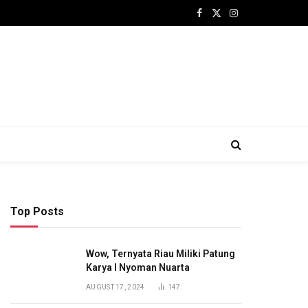
Facebook
X
Instagram
(Twitter)
Top Posts
Wow, Ternyata Riau Miliki Patung
Karya I Nyoman Nuarta
AUGUST 17, 2024
147