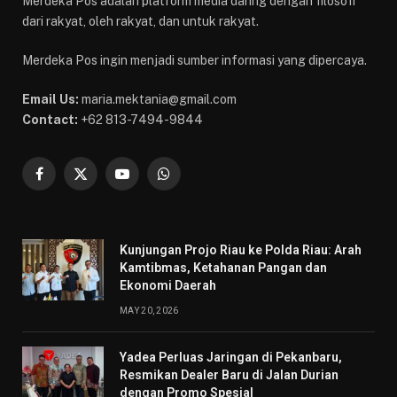
Merdeka Pos adalah platform media daring dengan filosofi
dari rakyat, oleh rakyat, dan untuk rakyat.
Merdeka Pos ingin menjadi sumber informasi yang dipercaya.
Email Us:
maria.mektania@gmail.com
Contact:
+62 813-7494-9844
Facebook
X
YouTube
WhatsApp
(Twitter)
Kunjungan Projo Riau ke Polda Riau: Arah
Kamtibmas, Ketahanan Pangan dan
Ekonomi Daerah
MAY 20, 2026
Yadea Perluas Jaringan di Pekanbaru,
Resmikan Dealer Baru di Jalan Durian
dengan Promo Spesial