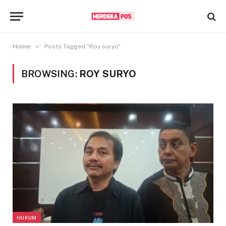
»
Home
Posts Tagged "Roy suryo"
BROWSING:
ROY SURYO
HUKUM