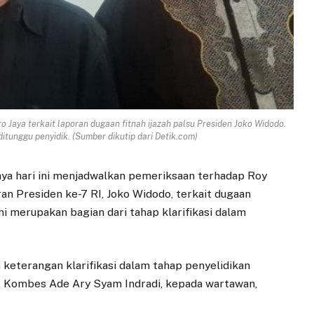
 Jaya terkait laporan dugaan fitnah ijazah palsu Presiden Joko Widodo.
ditunggu penyidik. (Sumber dikutip dari Detik.com)
aya hari ini menjadwalkan pemeriksaan terhadap Roy
an Presiden ke-7 RI, Joko Widodo, terkait dugaan
ni merupakan bagian dari tahap klarifikasi dalam
keterangan klarifikasi dalam tahap penyelidikan
ya, Kombes Ade Ary Syam Indradi, kepada wartawan,