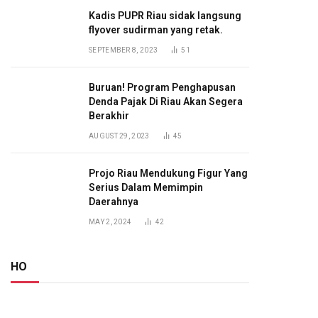
Kadis PUPR Riau sidak langsung
flyover sudirman yang retak.
SEPTEMBER 8, 2023
51
Buruan! Program Penghapusan
Denda Pajak Di Riau Akan Segera
Berakhir
AUGUST 29, 2023
45
Projo Riau Mendukung Figur Yang
Serius Dalam Memimpin
Daerahnya
MAY 2, 2024
42
HO