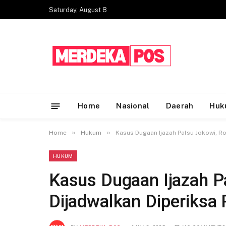
Saturday, August 8
Home
Nasional
Daerah
Huk
»
»
Home
Hukum
Kasus Dugaan Ijazah Palsu Jokowi, Roy
HUKUM
Kasus Dugaan Ijazah P
Dijadwalkan Diperiksa P