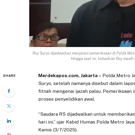
Roy Suryo dijadwalkan menjalani pemeriksaan di Polda Metro
Hingga saat ini, kehadiran Roy masih 
Merdekapos.com, Jakarta –
Polda Metro J
SHARE
Suryo, setelah namanya disebut dalam lapor
fitnah mengenai ijazah palsu. Pemeriksaan i
proses penyelidikan awal.
“Saudara RS dijadwalkan untuk memberikan 
hari ini,” ujar Kabid Humas Polda Metro Ja
Kamis (3/7/2025).