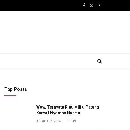
Facebook
X
Instagram
(Twitter)
Top Posts
Wow, Ternyata Riau Miliki Patung
Karya I Nyoman Nuarta
AUGUST 17, 2024
149