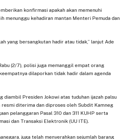
memberikan konfirmasi apakah akan memenuhi
masih menunggu kehadiran mantan Menteri Pemuda dan
h yang bersangkutan hadir atau tidak,” lanjut Ade
Rabu (2/7), polisi juga memanggil empat orang
, keempatnya dilaporkan tidak hadir dalam agenda
g diambil Presiden Jokowi atas tuduhan ijazah palsu
ah resmi diterima dan diproses oleh Subdit Kamneg
gaan pelanggaran Pasal 310 dan 311 KUHP serta
asi dan Transaksi Elektronik (UU ITE).
manegara, juga telah menyerahkan sejumlah barang