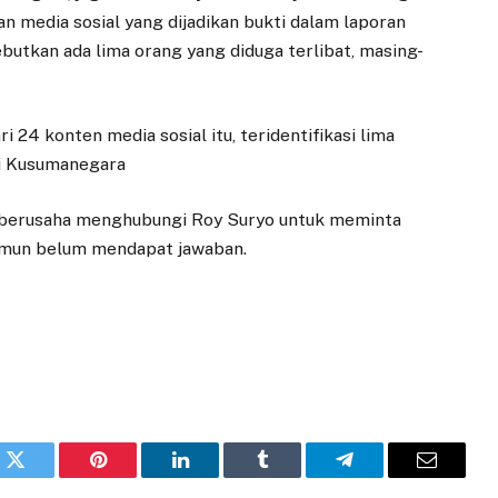
n media sosial yang dijadikan bukti dalam laporan
sebutkan ada lima orang yang diduga terlibat, masing-
i 24 konten media sosial itu, teridentifikasi lima
vai Kusumanegara
ih berusaha menghubungi Roy Suryo untuk meminta
 namun belum mendapat jawaban.
k
Twitter
Pinterest
LinkedIn
Tumblr
Telegram
Email