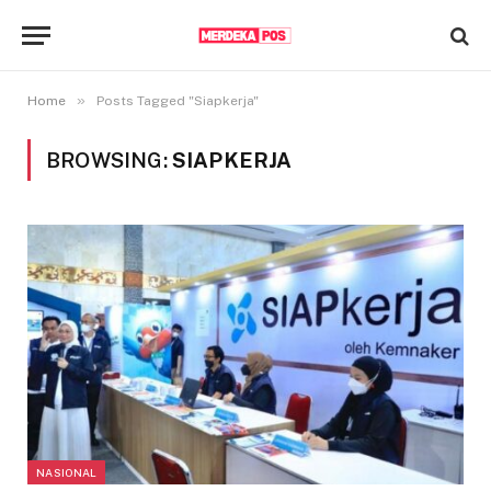
»
Home
Posts Tagged "Siapkerja"
BROWSING:
SIAPKERJA
NASIONAL