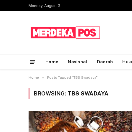
Monday, August 3
Home
Nasional
Daerah
Huk
»
Home
Posts Tagged "TBS Swadaya"
BROWSING:
TBS SWADAYA