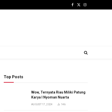
Facebook
X
Instagram
(Twitter)
Top Posts
Wow, Ternyata Riau Miliki Patung
Karya I Nyoman Nuarta
AUGUST 17, 2024
146