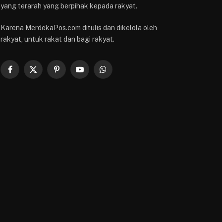
yang terarah yang berpihak kepada rakyat.
Karena MerdekaPos.com ditulis dan dikelola oleh
rakyat, untuk rakat dan bagi rakyat.
Facebook
X
Pinterest
YouTube
WhatsApp
(Twitter)