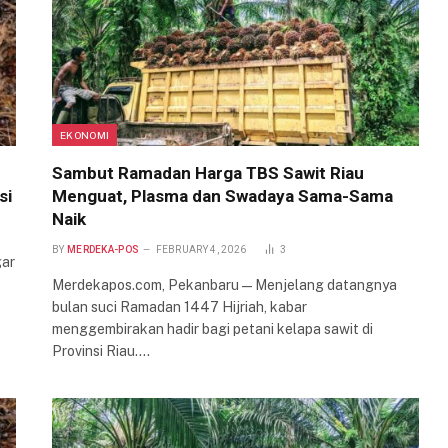
EKONOMI
Sambut Ramadan Harga TBS Sawit Riau
si
Menguat, Plasma dan Swadaya Sama-Sama
Naik
BY
MERDEKA-POS
FEBRUARY 4, 2026
3
gar
Merdekapos.com, Pekanbaru — Menjelang datangnya
bulan suci Ramadan 1447 Hijriah, kabar
menggembirakan hadir bagi petani kelapa sawit di
Provinsi Riau.…