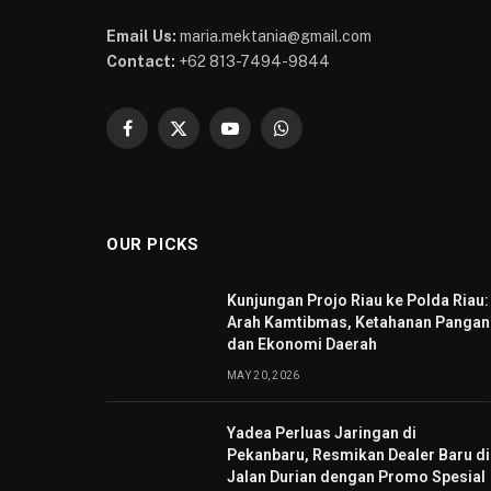
Email Us:
maria.mektania@gmail.com
Contact:
+62 813-7494-9844
Facebook
X
YouTube
WhatsApp
(Twitter)
OUR PICKS
Kunjungan Projo Riau ke Polda Riau:
Arah Kamtibmas, Ketahanan Pangan
dan Ekonomi Daerah
MAY 20, 2026
Yadea Perluas Jaringan di
Pekanbaru, Resmikan Dealer Baru di
Jalan Durian dengan Promo Spesial