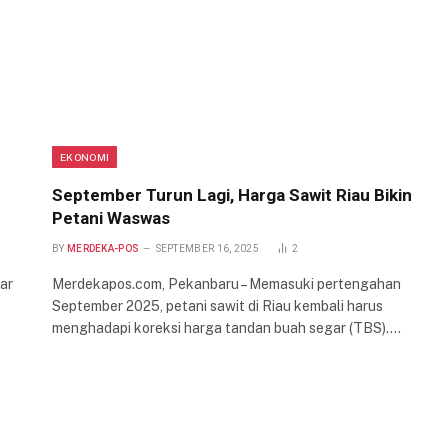
EKONOMI
September Turun Lagi, Harga Sawit Riau Bikin
Petani Waswas
BY
MERDEKA-POS
SEPTEMBER 16, 2025
2
ar
Merdekapos.com, Pekanbaru – Memasuki pertengahan
September 2025, petani sawit di Riau kembali harus
menghadapi koreksi harga tandan buah segar (TBS).…