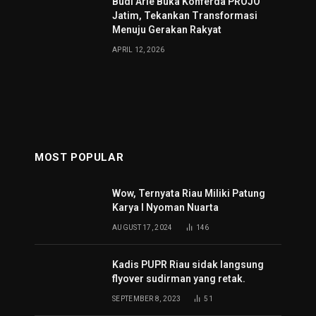
Budi Arie Buka Konferda PROJO
Jatim, Tekankan Transformasi
Menuju Gerakan Rakyat
APRIL 12, 2026
MOST POPULAR
Wow, Ternyata Riau Miliki Patung
Karya I Nyoman Nuarta
AUGUST 17, 2024
146
Kadis PUPR Riau sidak langsung
flyover sudirman yang retak.
SEPTEMBER 8, 2023
51