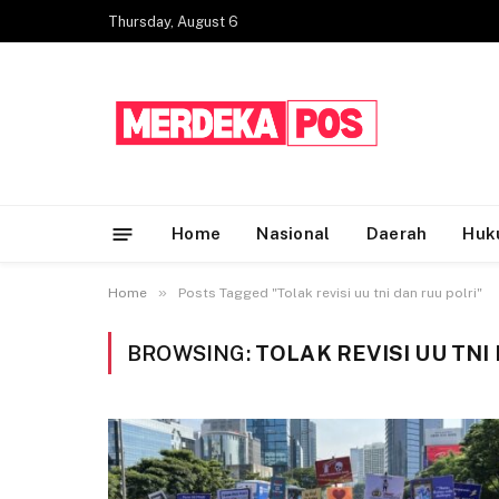
Thursday, August 6
Home
Nasional
Daerah
Huk
»
Home
Posts Tagged "Tolak revisi uu tni dan ruu polri"
BROWSING:
TOLAK REVISI UU TNI