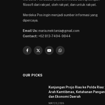
filosofi dari rakyat, oleh rakyat, dan untuk rakyat.
Merdeka Pos ingin menjadi sumber informasi yang
dipercaya.
Email Us:
maria.mektania@gmail.com
Contact:
+62 813-7494-9844
Facebook
X
YouTube
WhatsApp
(Twitter)
OUR PICKS
Kunjungan Projo Riau ke Polda Riau:
Arah Kamtibmas, Ketahanan Pangan
dan Ekonomi Daerah
MAY 20, 2026