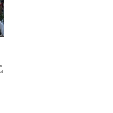
an
et