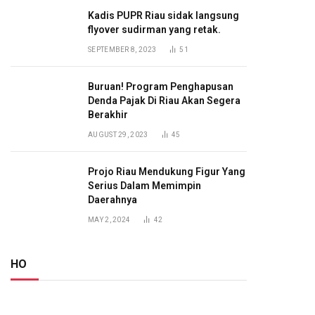
Kadis PUPR Riau sidak langsung
flyover sudirman yang retak.
SEPTEMBER 8, 2023
51
Buruan! Program Penghapusan
Denda Pajak Di Riau Akan Segera
Berakhir
AUGUST 29, 2023
45
Projo Riau Mendukung Figur Yang
Serius Dalam Memimpin
Daerahnya
MAY 2, 2024
42
HO