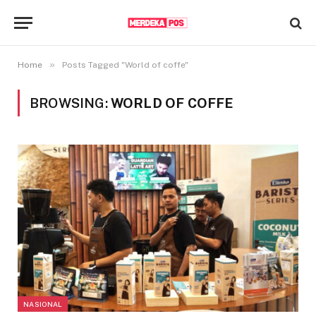
»
Home
Posts Tagged "World of coffe"
BROWSING:
WORLD OF COFFE
NASIONAL