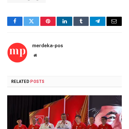
Facebook
Twitter
Pinterest
LinkedIn
Tumblr
Telegram
Email
merdeka-pos
Website
RELATED
POSTS