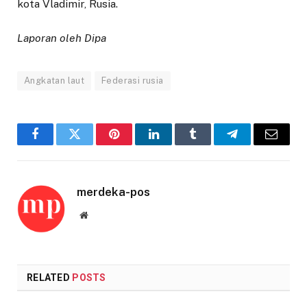
kota Vladimir, Rusia.
Laporan oleh Dipa
Angkatan laut
Federasi rusia
Facebook
Twitter
Pinterest
LinkedIn
Tumblr
Telegram
Email
merdeka-pos
Website
RELATED
POSTS