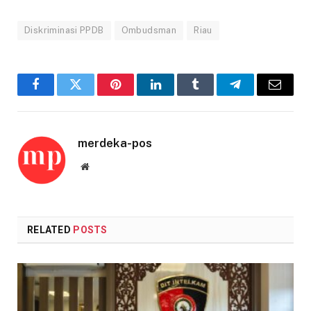
Diskriminasi PPDB
Ombudsman
Riau
Facebook
Twitter
Pinterest
LinkedIn
Tumblr
Telegram
Email
merdeka-pos
Website
RELATED
POSTS