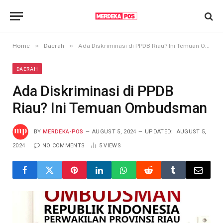
»
»
Home
Daerah
Ada Diskriminasi di PPDB Riau? Ini Temuan Ombudsman
DAERAH
Ada Diskriminasi di PPDB
Riau? Ini Temuan Ombudsman
BY
MERDEKA-POS
AUGUST 5, 2024
UPDATED:
AUGUST 5,
2024
NO COMMENTS
5
VIEWS