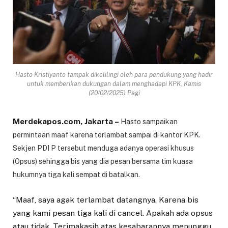
Hasto Kristiyanto tampak dikelilingi oleh para pendukung yang hadir
untuk memberikan dukungan dalam menghadapi KPK, Kamis
(20/02/2025) Pagi
Merdekapos.com, Jakarta –
Hasto sampaikan
permintaan maaf karena terlambat sampai di kantor KPK.
Sekjen PDI P tersebut menduga adanya operasi khusus
(Opsus) sehingga bis yang dia pesan bersama tim kuasa
hukumnya tiga kali sempat di batalkan.
“Maaf, saya agak terlambat datangnya. Karena bis
yang kami pesan tiga kali di cancel. Apakah ada opsus
atau tidak. Terimakasih atas kesabarannya menunggu