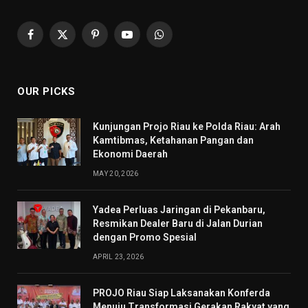
Facebook
X
Pinterest
YouTube
WhatsApp
(Twitter)
OUR PICKS
Kunjungan Projo Riau ke Polda Riau: Arah
Kamtibmas, Ketahanan Pangan dan
Ekonomi Daerah
MAY 20, 2026
Yadea Perluas Jaringan di Pekanbaru,
Resmikan Dealer Baru di Jalan Durian
dengan Promo Spesial
APRIL 23, 2026
PROJO Riau Siap Laksanakan Konferda
Menuju Transformasi Gerakan Rakyat yang