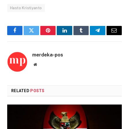
Hasto Kristiyanto
Facebook
Twitter
Pinterest
LinkedIn
Tumblr
Telegram
Email
merdeka-pos
Website
RELATED
POSTS