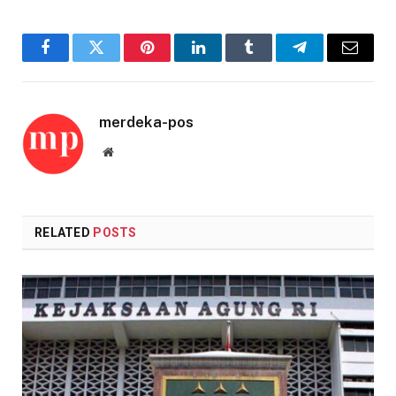
Facebook
Twitter
Pinterest
LinkedIn
Tumblr
Telegram
Email
merdeka-pos
Website
RELATED
POSTS