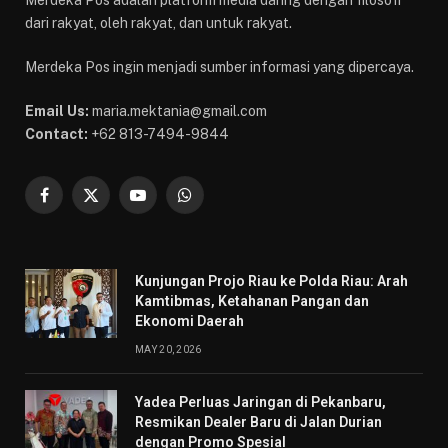
Merdeka Pos adalah platform media daring dengan filosofi
dari rakyat, oleh rakyat, dan untuk rakyat.
Merdeka Pos ingin menjadi sumber informasi yang dipercaya.
Email Us:
maria.mektania@gmail.com
Contact:
+62 813-7494-9844
Facebook
X
YouTube
WhatsApp
(Twitter)
Kunjungan Projo Riau ke Polda Riau: Arah
Kamtibmas, Ketahanan Pangan dan
Ekonomi Daerah
MAY 20, 2026
Yadea Perluas Jaringan di Pekanbaru,
Resmikan Dealer Baru di Jalan Durian
dengan Promo Spesial