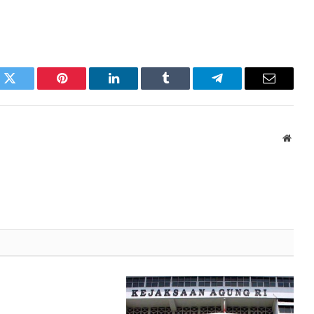
k
Twitter
Pinterest
LinkedIn
Tumblr
Telegram
Email
Websi