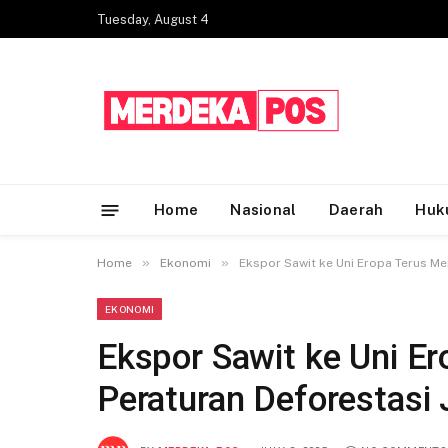
Tuesday, August 4
Home
Nasional
Daerah
Huk
»
»
Home
Ekonomi
Ekspor Sawit ke Uni Eropa Terus Me
EKONOMI
Ekspor Sawit ke Uni E
Peraturan Deforestasi 