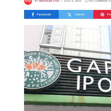
BY
MERDEKA-POS
JULY 3, 2025
NO COMMENTS
Facebook
Twitter
Pi