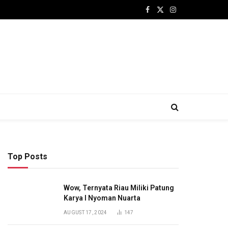
Facebook
X
Instagram
(Twitter)
Top Posts
Wow, Ternyata Riau Miliki Patung
Karya I Nyoman Nuarta
AUGUST 17, 2024
147