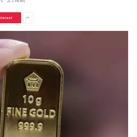
TS
2
VIEWS
nterest