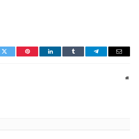
k
Twitter
Pinterest
LinkedIn
Tumblr
Telegram
Email
Websi