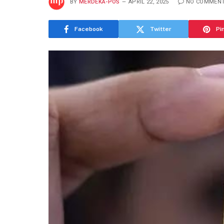
BY
MERDEKA-POS
APRIL 22, 2025
NO COMMEN
Facebook
Twitter
Pi