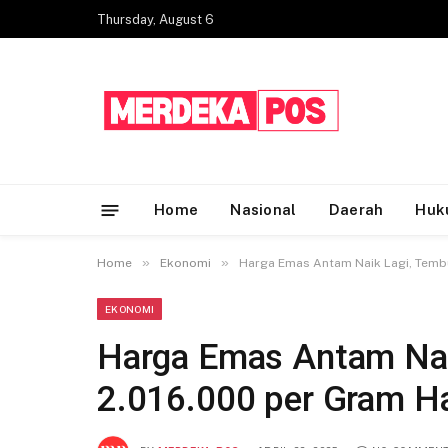
Thursday, August 6
Home
Nasional
Daerah
Huk
»
»
Home
Ekonomi
Harga Emas Antam Naik Lagi, Tembu
EKONOMI
Harga Emas Antam Nai
2.016.000 per Gram Har