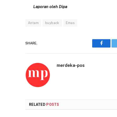
Laporan oleh Dipa
Antam
buyback
Emas
SHARE.
Faceboo
merdeka-pos
RELATED
POSTS