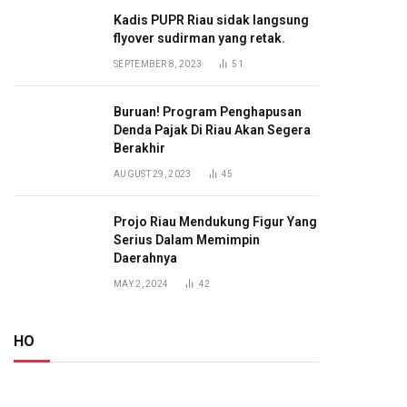
Kadis PUPR Riau sidak langsung
flyover sudirman yang retak.
SEPTEMBER 8, 2023
51
Buruan! Program Penghapusan
Denda Pajak Di Riau Akan Segera
Berakhir
AUGUST 29, 2023
45
Projo Riau Mendukung Figur Yang
Serius Dalam Memimpin
Daerahnya
MAY 2, 2024
42
HO