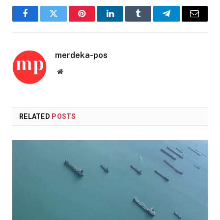
Facebook
Twitter
Pinterest
LinkedIn
Tumblr
Telegram
Email
merdeka-pos
Website
RELATED
POSTS