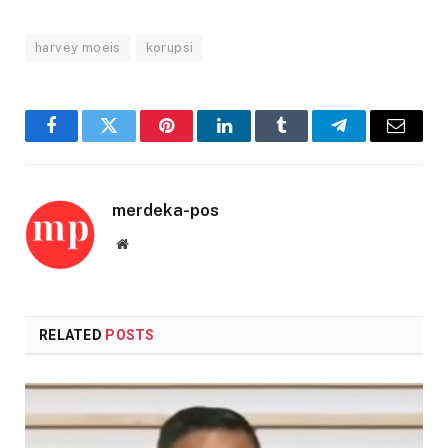
harvey moeis
korupsi
Facebook
Twitter
Pinterest
LinkedIn
Tumblr
Telegram
Email
merdeka-pos
Website
RELATED
POSTS