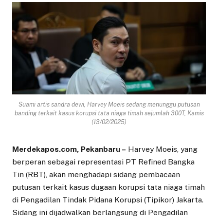
Suami artis sandra dewi, Harvey Moeis sedang menunggu putusan
banding terkait kasus korupsi tata niaga timah sejumlah 300T, Kamis
(13/02/2025)
Merdekapos.com, Pekanbaru –
Harvey Moeis, yang
berperan sebagai representasi PT Refined Bangka
Tin (RBT), akan menghadapi sidang pembacaan
putusan terkait kasus dugaan korupsi tata niaga timah
di Pengadilan Tindak Pidana Korupsi (Tipikor) Jakarta.
Sidang ini dijadwalkan berlangsung di Pengadilan