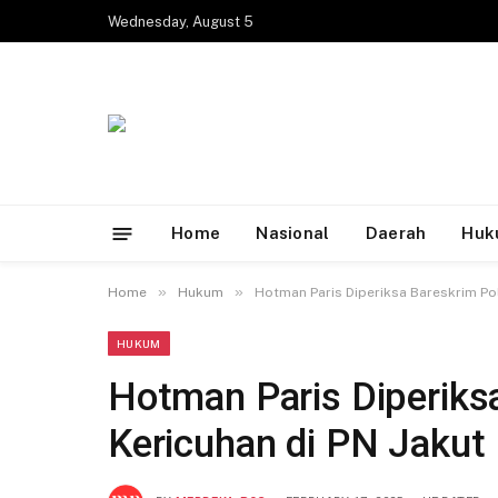
Wednesday, August 5
Home
Nasional
Daerah
Huk
»
»
Home
Hukum
Hotman Paris Diperiksa Bareskrim Polr
HUKUM
Hotman Paris Diperiksa
Kericuhan di PN Jakut