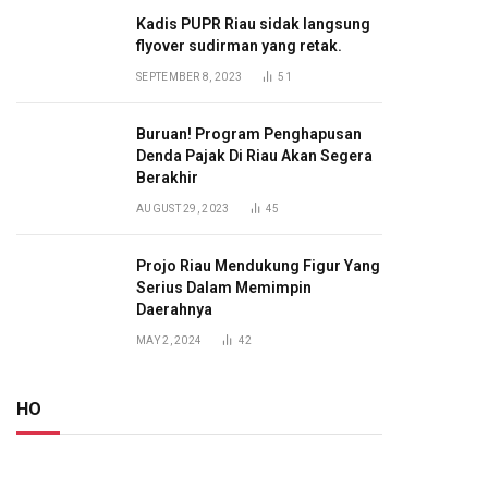
Kadis PUPR Riau sidak langsung
flyover sudirman yang retak.
SEPTEMBER 8, 2023
51
Buruan! Program Penghapusan
Denda Pajak Di Riau Akan Segera
Berakhir
AUGUST 29, 2023
45
Projo Riau Mendukung Figur Yang
Serius Dalam Memimpin
Daerahnya
MAY 2, 2024
42
HO