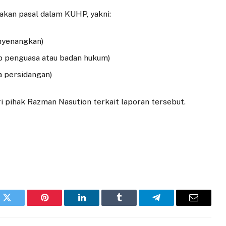
akan pasal dalam KUHP, yakni:
nyenangkan)
p penguasa atau badan hukum)
 persidangan)
i pihak Razman Nasution terkait laporan tersebut.
k
Twitter
Pinterest
LinkedIn
Tumblr
Telegram
Email