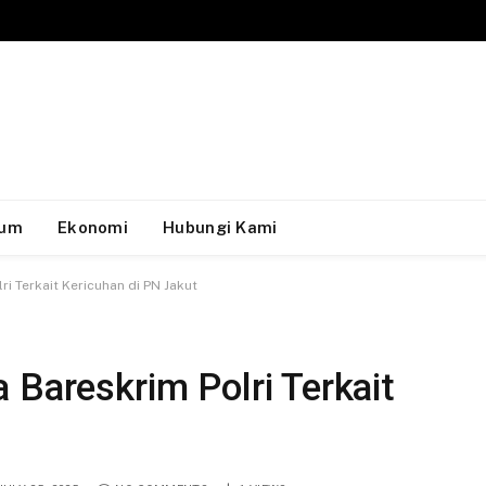
um
Ekonomi
Hubungi Kami
i Terkait Kericuhan di PN Jakut
 Bareskrim Polri Terkait