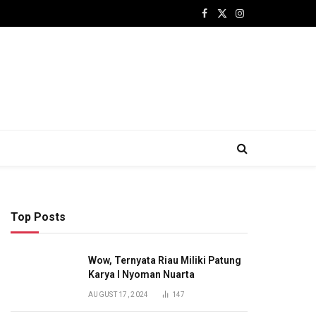
Facebook
X
Instagram
(Twitter)
Top Posts
Wow, Ternyata Riau Miliki Patung
Karya I Nyoman Nuarta
AUGUST 17, 2024
147