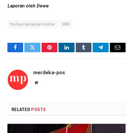
Laporan oleh Dewa
Korban penipuan online
WNI
Facebook
Twitter
Pinterest
LinkedIn
Tumblr
Telegram
Email
merdeka-pos
Website
RELATED
POSTS