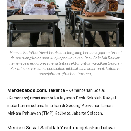
Mensos Saifullah Yusuf berdiskusi langsung bersama jajaran terkait
dalam ruang kelas saat kunjungan ke lokasi Desk Sekolah Rakyat.
Kemensos mendorong sinergi lintas sektor untuk wujudkan Sekolah
Rakyat sebagai solusi pendidikan inklusif bagi anak-anak keluarga
prasejahtera. (Sumber: Internet)
Merdekapos.com, Jakarta –
Kementerian Sosial
(Kemensos) resmi membuka layanan Desk Sekolah Rakyat
mulai hari ini selama lima hari di Gedung Konvensi Taman
Makam Pahlawan (TMP) Kalibata, Jakarta Selatan.
Menteri Sosial Saifullah Yusuf menjelaskan bahwa