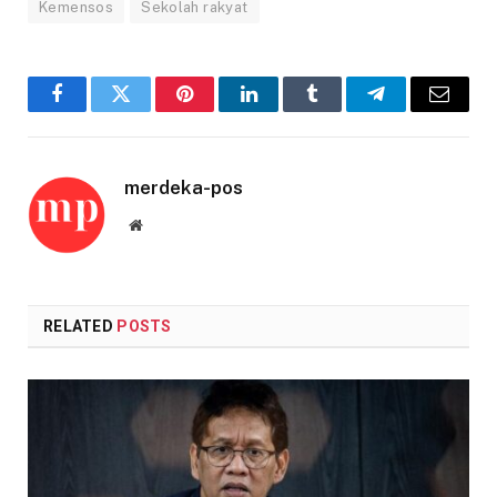
Kemensos
Sekolah rakyat
Facebook
Twitter
Pinterest
LinkedIn
Tumblr
Telegram
Email
merdeka-pos
Website
RELATED
POSTS